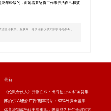
是吃年轻饭的，而她需要这份工作来养活自己和孩
资源全部收集于互联网，分享目的仅供大家学习与参考，
最新
《伦敦合伙人》开播在即：出海创业试水“国货集
群”模式，带动入境消费反向种草
苏泊尔“AI低俗广告”翻车背后：83%外资全盘掌
控，陷入流量内卷、质量频发的负循环
体育营销成光伏出海重地，隆基成为拜仁全球官方