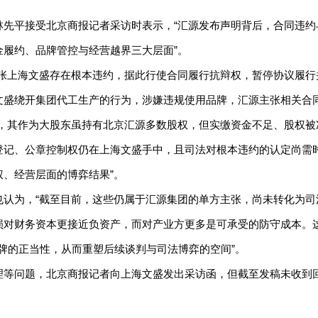
林先平接受北京商报记者采访时表示，“汇源发布声明背后，合同违约
履约、品牌管控与经营越界三大层面”。
主张上海文盛存在根本违约，据此行使合同履行抗辩权，暂停协议履行
文盛绕开集团代工生产的行为，涉嫌违规使用品牌，汇源主张相关合同
言，其作为大股东虽持有北京汇源多数股权，但实缴资金不足、股权被
登记、公章控制权仍在上海文盛手中，且司法对根本违约的认定尚需
、经营层面的博弈结果”。
也认为，“截至目前，这些仍属于汇源集团的单方主张，尚未转化为司
损对财务资本更接近负资产，而对产业方更多是可承受的防守成本。
品牌的正当性，从而重塑后续谈判与司法博弈的空间”。
理等问题，北京商报记者向上海文盛发出采访函，但截至发稿未收到