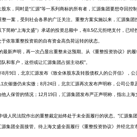
股东，同时是“汇源”等一系列商标的所有者，汇源集团要想夺回控
源重整一案，受到社会各界的广泛关注。重整方案实施以来，汇源集团
简称“上海文盛”）承诺的投资总额中，有8.5亿元拒绝支付，已经
处于依靠重整投资前的自有资金高负荷运转的状态。
团的最新声明，再一次凸显出重整未达预期。从《重整投资协议》的履
队和客户，这些或让汇源集团占据主动权”。
5年8月9日，北京汇源发布《致全体股东及转股债权人的公开信》，
源11次催缴仍未实缴；8月24日，北京汇源再次发布声明称，公司公
他人保管的情况；12月19日，汇源集团发布严正声明称，指出上
中级人民法院作出的重整裁定始终处于未全面履行的状态。”汇源集
汇源集团全面接管。待上海文盛全面履行《重整投资协议》并经北京