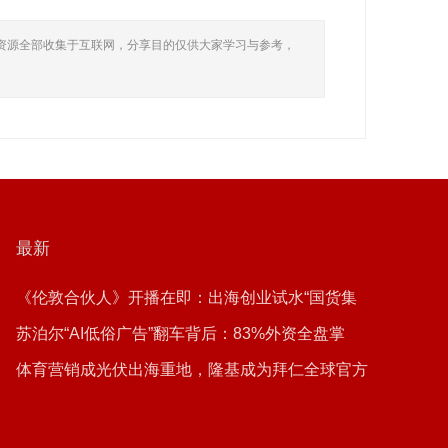
资源全部收集于互联网，分享目的仅供大家学习与参考，
最新
《伦敦合伙人》开播在即：出海创业试水“国货集
群”模式，带动入境消费反向种草
苏泊尔“AI低俗广告”翻车背后：83%外资全盘掌
控，陷入流量内卷、质量频发的负循环
体育营销成光伏出海重地，隆基成为拜仁全球官方
合作伙伴