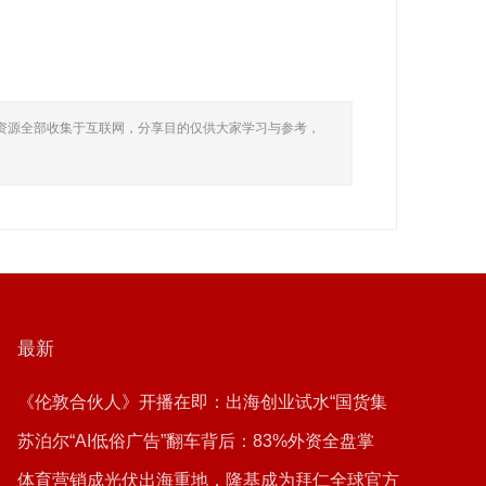
资源全部收集于互联网，分享目的仅供大家学习与参考，
最新
《伦敦合伙人》开播在即：出海创业试水“国货集
群”模式，带动入境消费反向种草
苏泊尔“AI低俗广告”翻车背后：83%外资全盘掌
控，陷入流量内卷、质量频发的负循环
体育营销成光伏出海重地，隆基成为拜仁全球官方