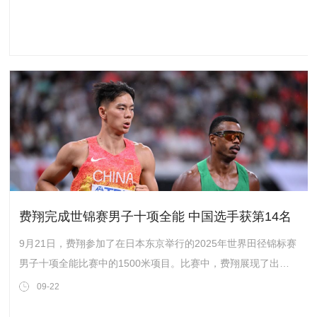
此呼应龙文化和“生生不息”的精神
费翔完成世锦赛男子十项全能 中国选手获第14名
9月21日，费翔参加了在日本东京举行的2025年世界田径锦标赛
男子十项全能比赛中的1500米项目。比赛中，费翔展现了出色
的表现，并在赛后被多次拍摄到。最终，他在这次比赛中获得了
09-22
第14名的成绩