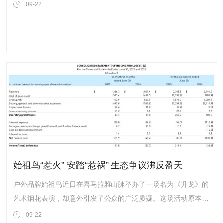
感并重的期待。
09-22
始祖鸟“惹火” 安踏“惹祸” 生态争议沸反盈天
户外品牌始祖鸟近日在喜马拉雅山脉举办了一场名为《升龙》的
艺术烟花表演，却意外引发了公众的广泛质疑。这场活动原本意
在通过火药爆破在山脊点燃三幕烟花，形成“升龙”动态景观，以
09-22