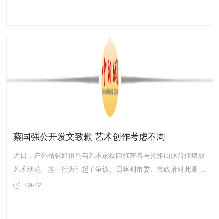
蔡国强公开发文致歉 艺术创作考虑不周
近日，户外品牌始祖鸟与艺术家蔡国强在喜马拉雅山脉合作燃放
艺术烟花，这一行为引起了争议。日喀则市委、市政府对此高度
重视，迅速成立了调查组前往现场进行核查，并表示将根据核查
09-22
结果依法依规处理