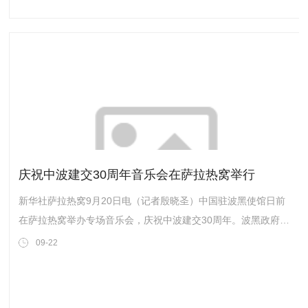
庆祝中波建交30周年音乐会在萨拉热窝举行
新华社萨拉热窝9月20日电（记者殷晓圣）中国驻波黑使馆日前
在萨拉热窝举办专场音乐会，庆祝中波建交30周年。波黑政府官
员、各国使节、艺术家、高校师生和商界代表等近200人出席。
09-22
中国电影交响乐团室内乐团与