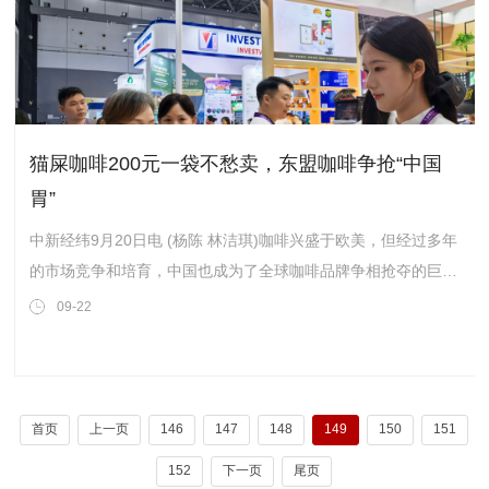
猫屎咖啡200元一袋不愁卖，东盟咖啡争抢“中国
胃”
中新经纬9月20日电 (杨陈 林洁琪)咖啡兴盛于欧美，但经过多年
的市场竞争和培育，中国也成为了全球咖啡品牌争相抢夺的巨大
市场之一。在北京、上海、浙江杭州、广西南宁等城市，除了耳
09-22
熟能详的本土品牌，东盟咖啡品牌已
首页
上一页
146
147
148
149
150
151
152
下一页
尾页