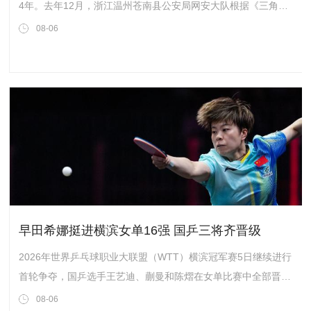
4年。去年12月，浙江温州苍南县公安局网安大队根据《三角洲
行动》安全团队报案线索，从一家陪玩工作室入手，顺藤摸瓜打
08-06
掉一条完整的外挂犯罪链。最终，外挂开发者被判有期徒刑4
年，相关代理人员...
早田希娜挺进横滨女单16强 国乒三将齐晋级
2026年世界乒乓球职业大联盟（WTT）横滨冠军赛5日继续进行
首轮争夺，国乒选手王艺迪、蒯曼和陈熠在女单比赛中全部晋级
16强。王艺迪首局以8:11不敌日本选手伊藤美诚，但随后以
08-06