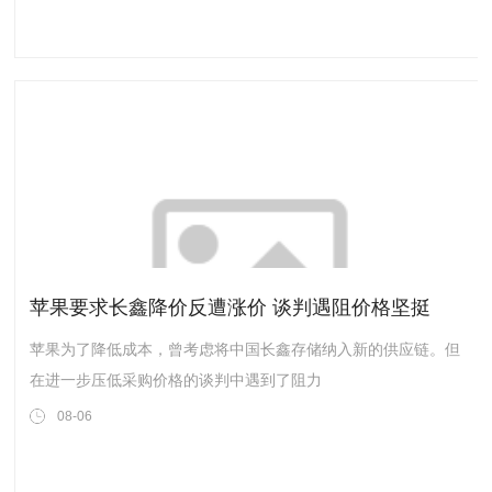
诉案”引发关注。案例显示，原审被告人谭某义，1954年出生，
农民。...
苹果要求长鑫降价反遭涨价 谈判遇阻价格坚挺
苹果为了降低成本，曾考虑将中国长鑫存储纳入新的供应链。但
在进一步压低采购价格的谈判中遇到了阻力
08-06