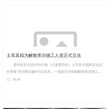
土耳其拟为解散库尔德工人党正式立法
新华社安卡拉8月5日电（记者霍丹彤）土耳其大国民议会议
长努曼·库尔图尔穆什5日宣布，一项旨在为彻底解散库尔德工人
党及其武装奠定法律基础的法案草案已正式提交议会。 据土
08-06
耳其《自由报》报道，该草案提