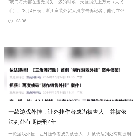
“我们每天都在遭受损失，多的时候一天就损失上万元（人民
币）。”8月4日晚，浙江童装外贸人姚东告诉记者，他们在俄罗
斯‌Wildberries（中文名“野莓”）多地仓库有共计价值上百万元的
08-06
服装库存。自7月18日凌晨遭受第一次无人机袭击以来，过去...
一款游戏外挂，让外挂作者成为被告人，并被依
法判处有期徒刑4年
一款游戏外挂，让外挂作者成为被告人，并被依法判处有期徒刑