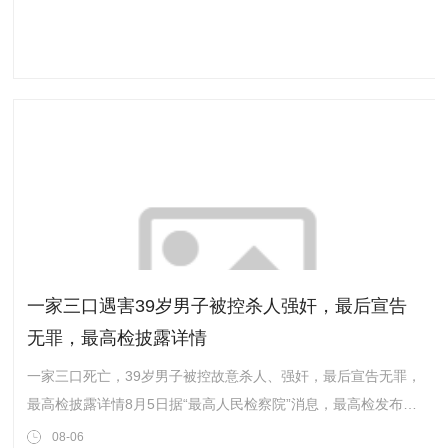
11:1、11:9、11:3连扳三局，总比分3:1获胜
一家三口遇害39岁男子被控杀人强奸，最后宣告
无罪，最高检披露详情
一家三口死亡，39岁男子被控故意杀人、强奸，最后宣告无罪，
最高检披露详情8月5日据“最高人民检察院”消息，最高检发布第
六十三批指导性案例，其中一起“谭某义故意杀人、强奸再审抗
08-06