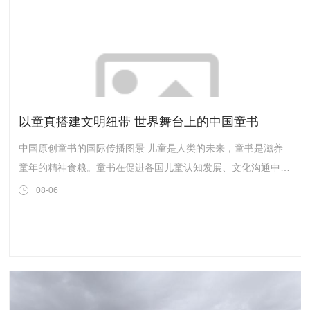
以童真搭建文明纽带 世界舞台上的中国童书
中国原创童书的国际传播图景 儿童是人类的未来，童书是滋养
童年的精神食粮。童书在促进各国儿童认知发展、文化沟通中发
挥着重要作用。近年来，中国的童书数量快速增长，质量也稳步
08-06
提升，走向世界的进程明显加快，在世